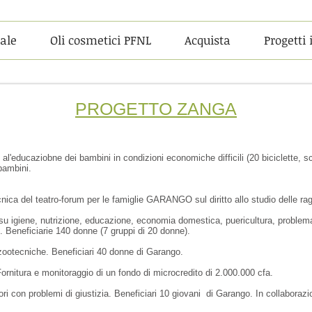
iale
Oli cosmetici PFNL
Acquista
Progetti 
PROGETTO ZANGA
so al'educaziobne dei bambini in condizioni economiche difficili (20 biciclette, s
 bambini.
ecnica del teatro-forum per le famiglie GARANGO sul diritto allo studio delle rag
 su igiene, nutrizione, educazione, economia domestica, puericultura, problema d
). Beneficiarie 140 donne (7 gruppi di 20 donne).
à zootecniche. Beneficiari 40 donne di Garango.
Fornitura e monitoraggio di un fondo di microcredito di 2.000.000 cfa.
ri con problemi di giustizia. Beneficiari 10 giovani di Garango. In collaboraz